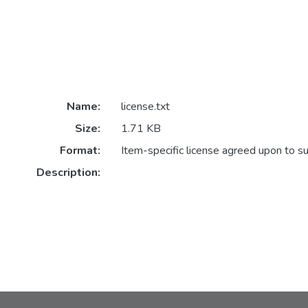
Name:
license.txt
Size:
1.71 KB
Format:
Item-specific license agreed upon to s
Description: