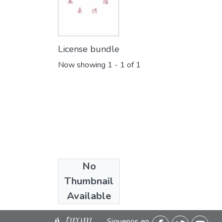
License bundle
Now showing
1 - 1 of 1
No
Collections
Thumbnail
Libros y guías
Available
Siguenos en