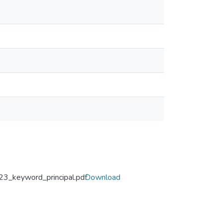
23_keyword_principal.pdf
Download