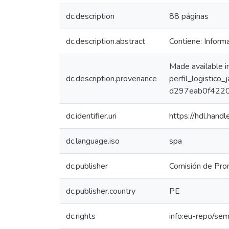
dc.description
88 páginas
dc.description.abstract
Contiene: Informa
Made available 
dc.description.provenance
perfil_logistic
d297eab0f4220
dc.identifier.uri
https://hdl.han
dc.language.iso
spa
dc.publisher
Comisión de Prom
dc.publisher.country
PE
dc.rights
info:eu-repo/se