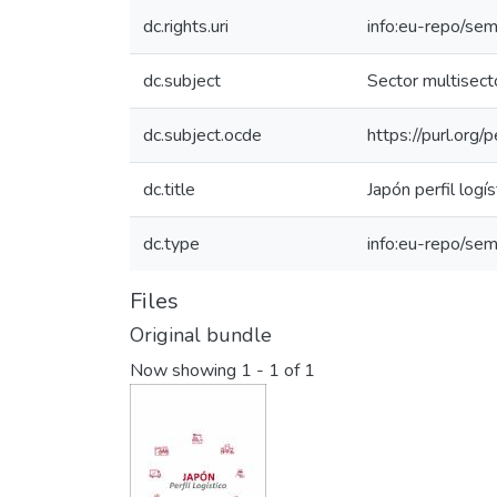
dc.rights.uri
info:eu-repo/se
dc.subject
Sector multisecto
dc.subject.ocde
https://purl.org
dc.title
Japón perfil logís
dc.type
info:eu-repo/se
Files
Original bundle
Now showing
1 - 1 of 1