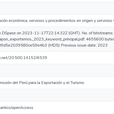
ción económica, servicios y procedimientos en origen y servicios 
in DSpace on 2023-11-17T22:14:32Z (GMT). No. of bitstreams:
o_japon_exportemos_2023_keyword_principal.pdf: 4655600 bytes
9d5e2039580ce59e4b3 (MD5) Previous issue date: 2023
dle.net/20.500.14152/6539
oción del Perú para la Exportación y el Turismo
mantics/openAccess