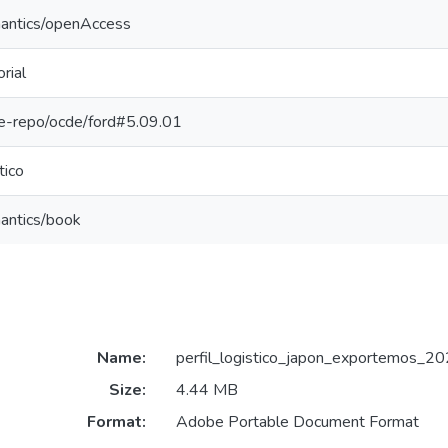
mantics/openAccess
rial
/pe-repo/ocde/ford#5.09.01
tico
mantics/book
Name:
perfil_logistico_japon_exportemos_20
Size:
4.44 MB
Format:
Adobe Portable Document Format