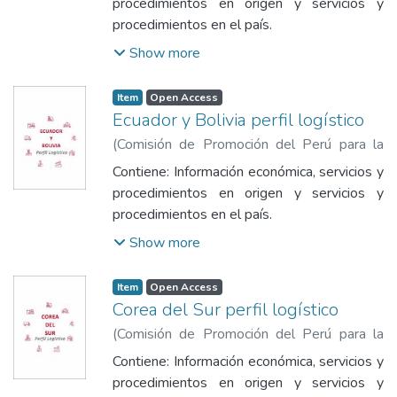
procedimientos en origen y servicios y
y el Turismo
procedimientos en el país.
Show more
Item
Open Access
Ecuador y Bolivia perfil logístico
(
Comisión de Promoción del Perú para la
Exportación y el Turismo
,
2023
)
Comisión
Contiene: Información económica, servicios y
de Promoción del Perú para la Exportación
procedimientos en origen y servicios y
y el Turismo
procedimientos en el país.
Show more
Item
Open Access
Corea del Sur perfil logístico
(
Comisión de Promoción del Perú para la
Exportación y el Turismo
,
2023
)
Comisión
Contiene: Información económica, servicios y
de Promoción del Perú para la Exportación
procedimientos en origen y servicios y