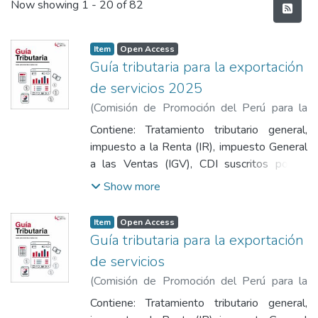
Recent Submissions
Now showing
1 - 20 of 82
Item
Open Access
Guía tributaria para la exportación
de servicios 2025
(
Comisión de Promoción del Perú para la
Exportación y el Turismo
,
2025
)
Comisión
Contiene: Tratamiento tributario general,
de Promoción del Perú para la Exportación
impuesto a la Renta (IR), impuesto General
y el Turismo
a las Ventas (IGV), CDI suscritos por el
Perú, obtención de certificado de residencia
Show more
emitido por el Perú, beneficios tributarios,
¿Cómo beneficiarte del saldo a favor del
Item
Open Access
exportador?, pautas al facturar, emisión de
Guía tributaria para la exportación
factura en servicios continuados,
de servicios
procedimiento de emisión de comprobante
(
Comisión de Promoción del Perú para la
de pago, requisitos del comprobante de
Exportación y el Turismo
,
2024-10-25
)
pago, bancarización, pautas para la
Contiene: Tratamiento tributario general,
Comisión de Promoción del Perú para la
declaración, de impuestos, impuesto a la