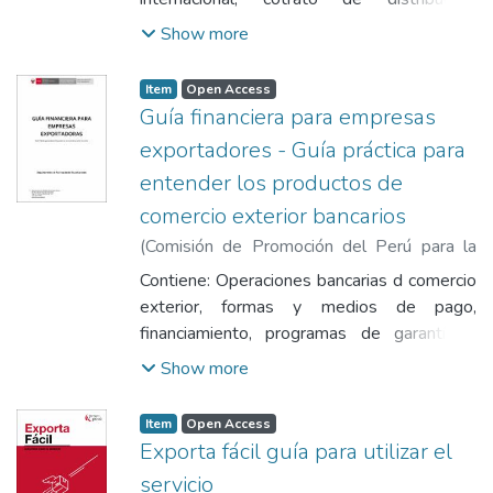
contrato de Joint Venture, contrato Know
Show more
how, contato de comisión, contrato de
marcas, contrato de agente intermediario,
Item
Open Access
contrato factoring, contrato franchising -
Guía financiera para empresas
franquicia, contrato leasing y modelos de
exportadores - Guía práctica para
contratos y tips.
entender los productos de
comercio exterior bancarios
(
Comisión de Promoción del Perú para la
Exportación y el Turismo
,
2023
)
Comisión
Contiene: Operaciones bancarias d comercio
de Promoción del Perú para la Exportación
exterior, formas y medios de pago,
y el Turismo
financiamiento, programas de garantía y
coberturas cambiarias.
Show more
Item
Open Access
Exporta fácil guía para utilizar el
servicio