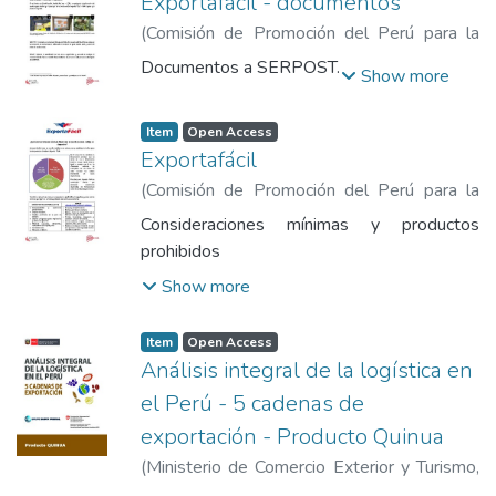
Exportafácil - documentos
(
Comisión de Promoción del Perú para la
Exportación y el Turismo
,
2022-03
)
Documentos a SERPOST.
Show more
Comisión de Promoción del Perú para la
Exportación y el Turismo
Item
Open Access
Exportafácil
(
Comisión de Promoción del Perú para la
Exportación y el Turismo
,
2022-03
)
Consideraciones mínimas y productos
Comisión de Promoción del Perú para la
prohibidos
Exportación y el Turismo
Show more
Item
Open Access
Análisis integral de la logística en
el Perú - 5 cadenas de
exportación - Producto Quinua
(
Ministerio de Comercio Exterior y Turismo
,
2018
)
Ministerio de Comercio Exterior y