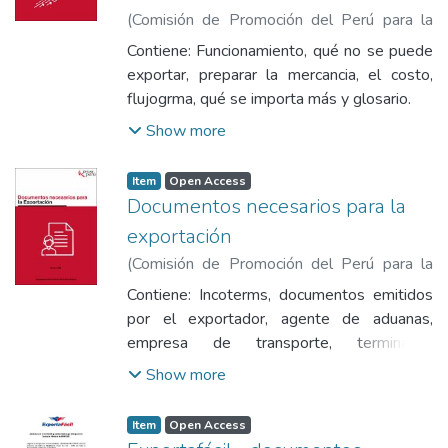
(
Comisión de Promoción del Perú para la
Exportación y el Turismo
,
2023
)
Comisión
Contiene: Funcionamiento, qué no se puede
de Promoción del Perú para la Exportación
exportar, preparar la mercancia, el costo,
y el Turismo
flujogrma, qué se importa más y glosario.
Show more
Item
Open Access
Documentos necesarios para la
exportación
(
Comisión de Promoción del Perú para la
Exportación y el Turismo
,
2023-10
)
Contiene: Incoterms, documentos emitidos
Comisión de Promoción del Perú para la
por el exportador, agente de aduanas,
Exportación y el Turismo
empresa de transporte, terminales,
empresas aseguradoras e instituciones.
Show more
Item
Open Access