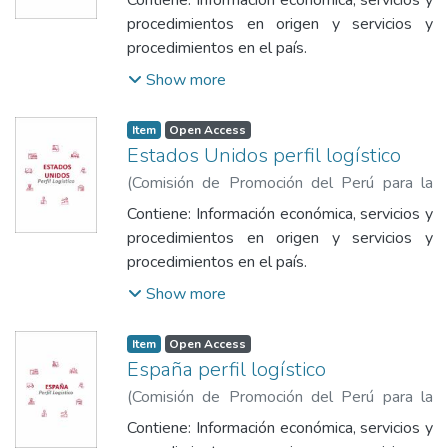
de Promoción del Perú para la Exportación
procedimientos en origen y servicios y
y el Turismo
procedimientos en el país.
Show more
Item
Open Access
Estados Unidos perfil logístico
(
Comisión de Promoción del Perú para la
Exportación y el Turismo
,
2023
)
Comisión
Contiene: Información económica, servicios y
de Promoción del Perú para la Exportación
procedimientos en origen y servicios y
y el Turismo
procedimientos en el país.
Show more
Item
Open Access
España perfil logístico
(
Comisión de Promoción del Perú para la
Exportación y el Turismo
,
2023
)
Comisión
Contiene: Información económica, servicios y
de Promoción del Perú para la Exportación