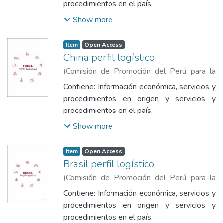
y el Turismo
procedimientos en el país.
Show more
Item
Open Access
China perfil logístico
(
Comisión de Promoción del Perú para la
Exportación y el Turismo
,
2023
)
Comisión
Contiene: Información económica, servicios y
de Promoción del Perú para la Exportación
procedimientos en origen y servicios y
y el Turismo
procedimientos en el país.
Show more
Item
Open Access
Brasil perfil logístico
(
Comisión de Promoción del Perú para la
Exportación y el Turismo
,
2023
)
Comisión
Contiene: Información económica, servicios y
de Promoción del Perú para la Exportación
procedimientos en origen y servicios y
y el Turismo
procedimientos en el país.