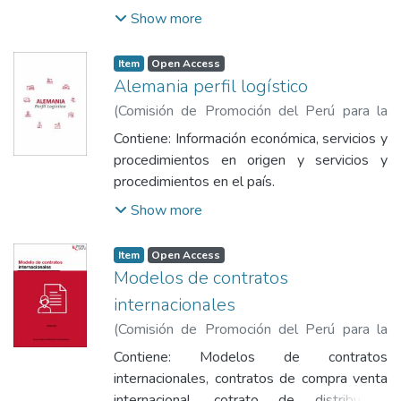
Show more
Item
Open Access
Alemania perfil logístico
(
Comisión de Promoción del Perú para la
Exportación y el Turismo
,
2023
)
Comisión
Contiene: Información económica, servicios y
de Promoción del Perú para la Exportación
procedimientos en origen y servicios y
y el Turismo
procedimientos en el país.
Show more
Item
Open Access
Modelos de contratos
internacionales
(
Comisión de Promoción del Perú para la
Exportación y el Turismo
,
2023-10
)
Contiene: Modelos de contratos
Comisión de Promoción del Perú para la
internacionales, contratos de compra venta
Exportación y el Turismo
internacional, cotrato de distribución,