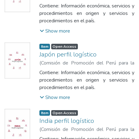
Exportación y el Turismo
,
2023
)
Comisión
Contiene: Información económica, servicios y
de Promoción del Perú para la Exportación
procedimientos en origen y servicios y
y el Turismo
procedimientos en el país.
Show more
Item
Open Access
Japón perfil logístico
(
Comisión de Promoción del Perú para la
Exportación y el Turismo
,
2023
)
Comisión
Contiene: Información económica, servicios y
de Promoción del Perú para la Exportación
procedimientos en origen y servicios y
y el Turismo
procedimientos en el país.
Show more
Item
Open Access
India perfil logístico
(
Comisión de Promoción del Perú para la
Exportación y el Turismo
,
2023
)
Comisión
Contiene: Información económica, servicios y