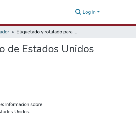
Log In
tador
Etiquetado y rotulado para alimentos en el mercado de Estados Unidos [02 de noviembre de 2022]
do de Estados Unidos
e: Informacion sobre
stados Unidos.