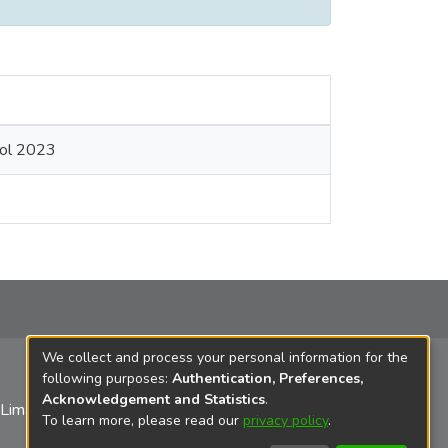
ñol 2023
We collect and process your personal information for the
following purposes:
Authentication, Preferences,
Acknowledgement and Statistics
.
 Lima
To learn more, please read our
privacy policy
.