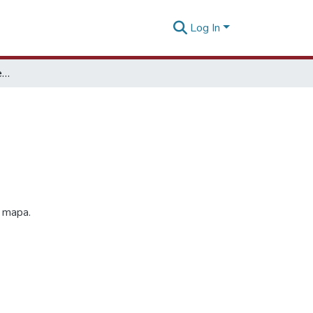
Log In
Ancash Guía práctica para el viajero
y mapa.