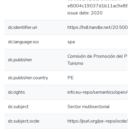
e8004c19037d1b11ac9e88c16
issue date: 2020
dc.identifier.uri
https://hdl.handle.net/20.50
dc.language.iso
spa
Comisión de Promoción del Perú
dc.publisher
Turismo
dc.publisher.country
PE
dc.rights
info:eu-repo/semantics/openAc
dc.subject
Sector multisectorial
dc.subject.ocde
https://purl.org/pe-repo/ocde/