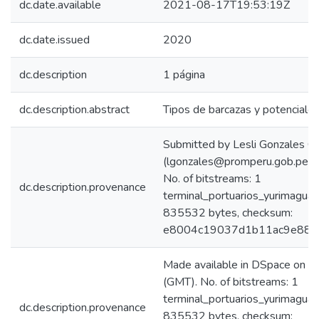
dc.date.available
2021-08-17T19:53:19Z
dc.date.issued
2020
dc.description
1 página
dc.description.abstract
Tipos de barcazas y potenciales
Submitted by Lesli Gonzales C
(lgonzales@promperu.gob.pe)
No. of bitstreams: 1
dc.description.provenance
terminal_portuarios_yurimagua
835532 bytes, checksum:
e8004c19037d1b11ac9e88c1
Made available in DSpace on
(GMT). No. of bitstreams: 1
terminal_portuarios_yurimagua
dc.description.provenance
835532 bytes, checksum: