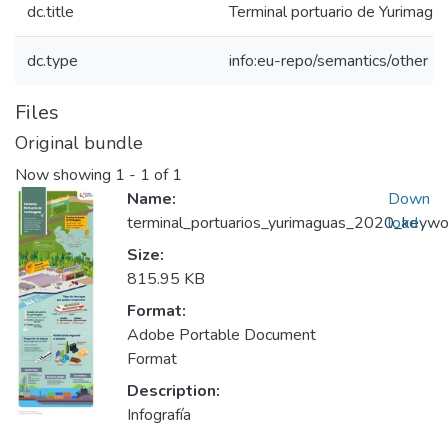
dc.title
Terminal portuario de Yurimagu
dc.type
info:eu-repo/semantics/other
Files
Original bundle
Now showing
1 - 1 of 1
Name:
Down
terminal_portuarios_yurimaguas_2020_keywor
load
Size:
815.95 KB
Format:
Adobe Portable Document
Format
Description:
Infografía