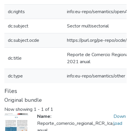
dc.rights
info:eu-repo/semantics/openAc
dc.subject
Sector multisectorial
dc.subject.ocde
https://purl.org/pe-repo/ocde/
Reporte de Comercio Regional
dc.title
2021 anual
dc.type
info:eu-repo/semantics/other
Files
Original bundle
Now showing
1 - 1 of 1
Name:
Down
Reporte_comercio_regional_RCR_Ica_
load
anual_