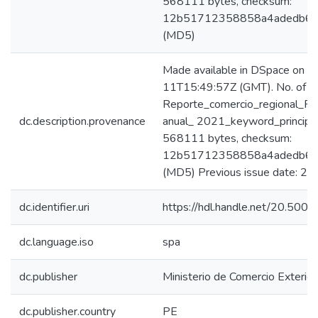
568111 bytes, checksum:
12b51712358858a4adedb6c
(MD5)
Made available in DSpace on 
11T15:49:57Z (GMT). No. of bi
Reporte_comercio_regional_R
dc.description.provenance
anual_ 2021_keyword_principal
568111 bytes, checksum:
12b51712358858a4adedb6c
(MD5) Previous issue date: 20
dc.identifier.uri
https://hdl.handle.net/20.50
dc.language.iso
spa
dc.publisher
Ministerio de Comercio Exterior
dc.publisher.country
PE