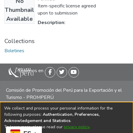
No
Item-specific license agreed
Thumbnail
upon to submission
Available
Description:
Collections
Boletines
Siguenos en
Comisión de Promoción del Perú para la Exportación y el
Turismo - PROMPERÚ
We collect and process your personal information for the
Central telefónica: (511) 616 7300 / 616 7400 Calle Uno
following purposes:
Authentication, Preferences,
Oeste 50, Edificio Mincetur, Pisos 13 y 14, San Isidro -
Acknowledgement and Statistics
.
Lima
To learn more, please read our
privacy policy
.