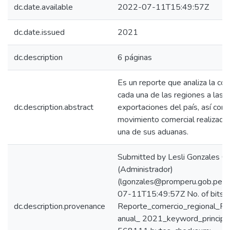
dc.date.available
2022-07-11T15:49:57Z
dc.date.issued
2021
dc.description
6 páginas
Es un reporte que analiza la con
cada una de las regiones a las
dc.description.abstract
exportaciones del país, así com
movimiento comercial realizado
una de sus aduanas.
Submitted by Lesli Gonzales C
(Administrador)
(lgonzales@promperu.gob.pe) 
07-11T15:49:57Z No. of bitst
dc.description.provenance
Reporte_comercio_regional_R
anual_ 2021_keyword_principal