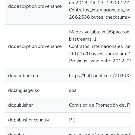
on 2018-06-03T18:03:12Z No. 
dc.description.provenance
Contratos_internacionales_neg
2682538 bytes, checksum: 
Made available in DSpace on 
bitstreams: 1
dc.description.provenance
Contratos_internacionales_neg
2682538 bytes, checksum: 
Previous issue date: 2012-05
dc.identifier.uri
https://hdl.handle.net/20.50
dc.language.iso
spa
dc.publisher
Comisión de Promoción del Perú
dc.publisher.country
PE
dc.rights
info:eu-repo/semantics/openAc