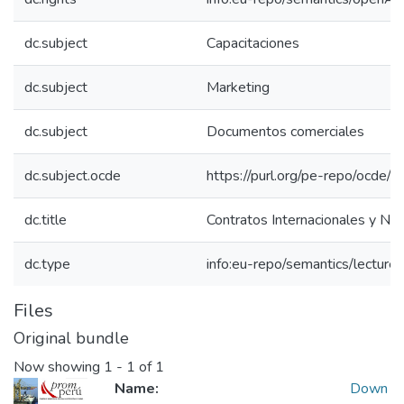
dc.subject
Capacitaciones
dc.subject
Marketing
dc.subject
Documentos comerciales
dc.subject.ocde
https://purl.org/pe-repo/ocde/
dc.title
Contratos Internacionales y Ne
dc.type
info:eu-repo/semantics/lecture
Files
Original bundle
Now showing
1 - 1 of 1
Name:
Down