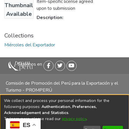
Item-specific license agreed
Thumbnail
upon to submission
Available
Description:
Collections
Miércoles del Exportador
Siguenos en
Comisión de Promoción del Perú para la Exportación y el
Turismo - PROMPERÚ
We collect and process your personal information for the
Central telefónica: (511) 616 7300 / 616 7400 Calle Uno
following purposes:
Authentication, Preferences,
Oeste 50, Edificio Mincetur, Pisos 13 y 14, San Isidro -
Acknowledgement and Statistics
.
Lima
To learn more, please read our
privacy policy
.
ES