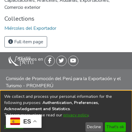
Capacitaciones
,
Aranceles
,
Aduanas
,
Exportaciones
,
Comercio exterior
Collections
Miércoles del Exportador
Full item page
Siguenos en
Comisión de Promoción del Perú para la Exportación y el
Turismo - PROMPERÚ
We collect and process your personal information for the
Central telefónica: (511) 616 7300 / 616 7400 Calle Uno
following purposes:
Authentication, Preferences,
Oeste 50, Edificio Mincetur, Pisos 13 y 14, San Isidro -
Acknowledgement and Statistics
.
Lima
To learn more, please read our
privacy policy
.
ES
Customize
Decline
That's ok
Copyright 2025 PROMPERÚ