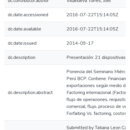
dc.contributor.author
Villanueva Torres, Joel
dc.date.accessioned
2016-07-22T15:14:05Z
dc.date.available
2016-07-22T15:14:05Z
dc.date.issued
2014-09-17
dc.description
Presentación: 21 dispositivas.
Ponencia del Seminario Miérco
Perú BCP. Contiene: Financiamie
exportaciones según medio de 
dc.description.abstract
Factoring internacional (Factors 
flujo de operaciones, requisito
comercial, flujo, proceso de ve
Forfaiting Vs. factoring, costos F
Submitted by Tatiana Leon Ca