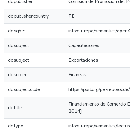
dc.publisher
Comisión de Promoción del Perú
dc.publisher.country
PE
dc.rights
info:eu-repo/semantics/openAc
dc.subject
Capacitaciones
dc.subject
Exportaciones
dc.subject
Finanzas
dc.subject.ocde
https://purl.org/pe-repo/ocde/
Financiamiento de Comercio Exte
dc.title
2014]
dc.type
info:eu-repo/semantics/lecture