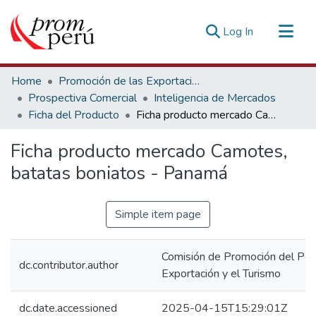
(current)
Log In
Communities & Collections
Home
Promoción de las Exportaciones
All of DSpace
Prospectiva Comercial
Inteligencia de Mercados
Ficha del Producto
Ficha producto mercado Camotes, batatas boniatos - Panamá
Statistics
Estadísticas Externas
Ficha producto mercado Camotes,
batatas boniatos - Panamá
Simple item page
Comisión de Promoción del Perú
dc.contributor.author
Exportación y el Turismo
dc.date.accessioned
2025-04-15T15:29:01Z