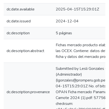
dc.date.available
2025-04-15T15:29:01Z
dc.date.issued
2024-12-04
dc.description
5 páginas
Fichas mercado producto elabo
dc.description.abstract
las OCEX. Contiene: datos del r
ficha y datos del mercado produ
Submitted by Lesli Gonzales C
(Administrador)
(lgonzales@promperu.gob.pe) 
04-15T15:29:01Z No. of bitst
dc.description.provenance
OPAN Ficha mercado Panamá -
Camote 2024 (1).pdf: 5775681
checksum: