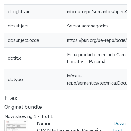
dc.rights.uri
info:eu-repo/semantics/openAc
dc.subject
Sector agronegocios
dc.subject.ocde
https://purl.org/pe-repo/ocde/
Ficha producto mercado Camote
dc.title
boniatos - Panamá
info:eu-
dc.type
repo/semantics/technicalDocum
Files
Original bundle
Now showing
1 - 1 of 1
Name:
Down
OPAN Ficha mercado Panamá -
load