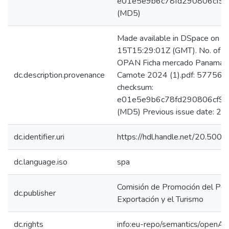
e01e5e9b6c78fd290806cf95
(MD5)
Made available in DSpace on 
15T15:29:01Z (GMT). No. of bi
OPAN Ficha mercado Panamá -
dc.description.provenance
Camote 2024 (1).pdf: 5775681
checksum:
e01e5e9b6c78fd290806cf95
(MD5) Previous issue date: 2
dc.identifier.uri
https://hdl.handle.net/20.50
dc.language.iso
spa
Comisión de Promoción del Perú
dc.publisher
Exportación y el Turismo
dc.rights
info:eu-repo/semantics/openAc