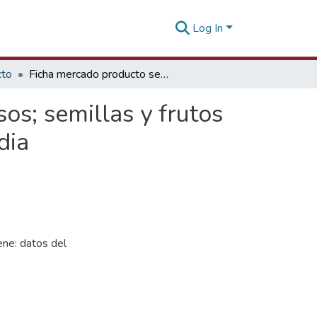
Log In
cto
Ficha mercado producto semillas y frutos oleaginosos; semillas y frutos diversos; plantas para uso industrial o medicinal India
os; semillas y frutos
dia
ne: datos del