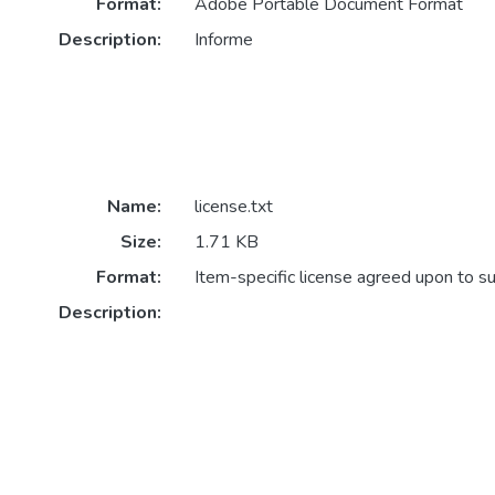
Format:
Adobe Portable Document Format
Description:
Informe
Name:
license.txt
Size:
1.71 KB
Format:
Item-specific license agreed upon to s
Description: