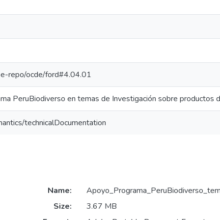
g/pe-repo/ocde/ford#4.04.01
ma PeruBiodiverso en temas de Investigación sobre productos d
mantics/technicalDocumentation
Name:
Apoyo_Programa_PeruBiodiverso_tema
Size:
3.67 MB