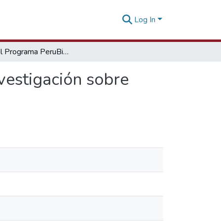
Log In
Apoyo al Programa PeruBiodiverso en temas de Investigación sobre productos del Biocomercio
vestigación sobre