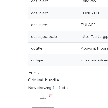
dc.subject
Concurso
dc.subject
CONCYTEC
dc.subject
EULAFF
dc.subject.ocde
https://purl.or
dc.title
Apoyo al Progra
dc.type
info:eu-repo/se
Files
Original bundle
Now showing
1 - 1 of 1