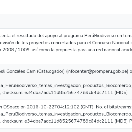
senta el resultado del apoyo al programa PerúBiodiverso en tema
 revisión de los proyectos concertados para el Concurso Naciona
2008 / 2009, así como la propuesta para una red nacional acadé
esli Gonzales Cam (Catalogador) (infocenter@promperu.gob.pe
_PeruBiodiverso_temas_investigacion_productos_Biocomercio_
, checksum: e34dba7adc11d8525674789c64dc2111 (MD5)
 in DSpace on 2016-10-22T04:12:10Z (GMT). No. of bitstreams:
_PeruBiodiverso_temas_investigacion_productos_Biocomercio_
, checksum: e34dba7adc11d8525674789c64dc2111 (MD5) Pre