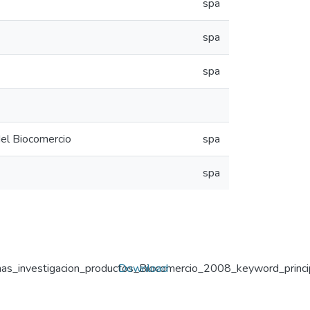
spa
spa
spa
el Biocomercio
spa
spa
s_investigacion_productos_Biocomercio_2008_keyword_princip
Download