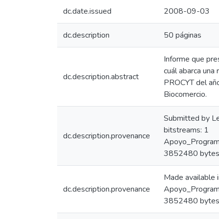
dc.date.issued
2008-09-03
dc.description
50 páginas
Informe que pre
cuál abarca una
dc.description.abstract
PROCYT del año 
Biocomercio.
Submitted by L
bitstreams: 1
dc.description.provenance
Apoyo_Programa
3852480 bytes
Made available
dc.description.provenance
Apoyo_Programa
3852480 bytes