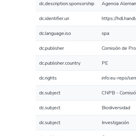
dc.description.sponsorship
Agencia Alemana
dc.identifier.uri
https://hdl.han
dc.language.iso
spa
dc.publisher
Comisión de Pro
dc.publisher.country
PE
dc.rights
info:eu-repo/se
dc.subject
CNPB - Comisión
dc.subject
Biodiversidad
dc.subject
Investigación