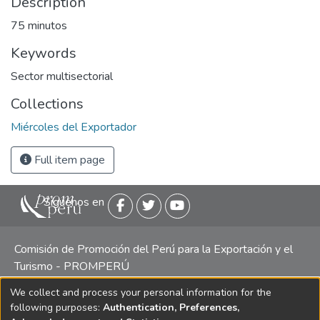
Description
75 minutos
Keywords
Sector multisectorial
Collections
Miércoles del Exportador
Full item page
Siguenos en
Comisión de Promoción del Perú para la Exportación y el
Turismo - PROMPERÚ
We collect and process your personal information for the
Central telefónica: (511) 616 7300 / 616 7400 Calle Uno
following purposes:
Authentication, Preferences,
Oeste 50, Edificio Mincetur, Pisos 13 y 14, San Isidro -