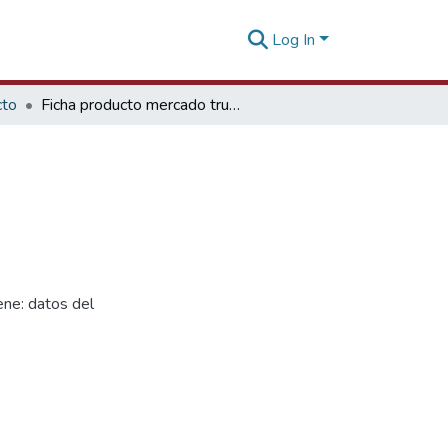
Log In
cto
Ficha producto mercado trucha arco iris Polonia
ne: datos del