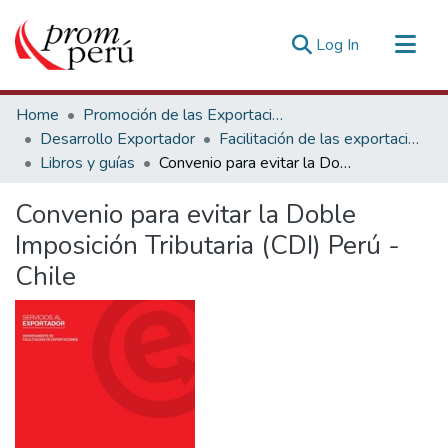
(current)
Log In
Communities & Collections
Home
Promoción de las Exportaciones
All of DSpace
Desarrollo Exportador
Facilitación de las exportaciones
Libros y guías
Convenio para evitar la Doble Imposición Tributaria (CDI) Perú - Chile
Statistics
Estadísticas Externas
Convenio para evitar la Doble
Imposición Tributaria (CDI) Perú -
Chile