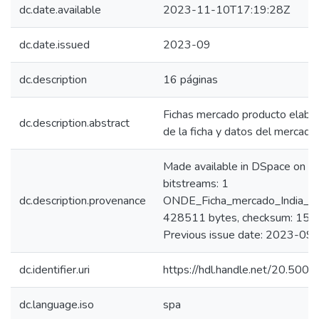
dc.date.available
2023-11-10T17:19:28Z
dc.date.issued
2023-09
dc.description
16 páginas
Fichas mercado producto elabor
dc.description.abstract
de la ficha y datos del mercado
Made available in DSpace on 
bitstreams: 1
dc.description.provenance
ONDE_Ficha_mercado_India_Pro
428511 bytes, checksum: 1
Previous issue date: 2023-09
dc.identifier.uri
https://hdl.handle.net/20.50
dc.language.iso
spa