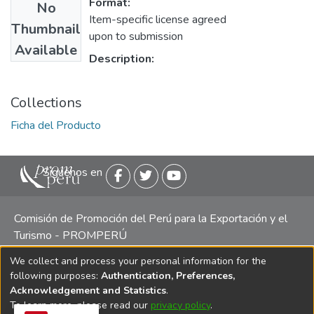
Format:
No
Item-specific license agreed
Thumbnail
upon to submission
Available
Description:
Collections
Ficha del Producto
Siguenos en
Comisión de Promoción del Perú para la Exportación y el
Turismo - PROMPERÚ
We collect and process your personal information for the
Central telefónica: (511) 616 7300 / 616 7400 Calle Uno
following purposes:
Authentication, Preferences,
Oeste 50, Edificio Mincetur, Pisos 13 y 14, San Isidro -
Acknowledgement and Statistics
.
Lima
To learn more, please read our
privacy policy
.