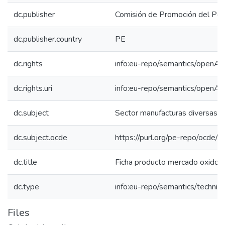
dc.publisher
Comisión de Promoción del Perú
dc.publisher.country
PE
dc.rights
info:eu-repo/semantics/openAc
dc.rights.uri
info:eu-repo/semantics/openAc
dc.subject
Sector manufacturas diversas
dc.subject.ocde
https://purl.org/pe-repo/ocde/
dc.title
Ficha producto mercado oxido de
dc.type
info:eu-repo/semantics/techni
Files