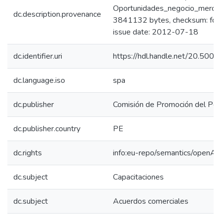
Oportunidades_negocio_mercad
dc.description.provenance
3841132 bytes, checksum: f
issue date: 2012-07-18
dc.identifier.uri
https://hdl.handle.net/20.50
dc.language.iso
spa
dc.publisher
Comisión de Promoción del Perú
dc.publisher.country
PE
dc.rights
info:eu-repo/semantics/openAc
dc.subject
Capacitaciones
dc.subject
Acuerdos comerciales