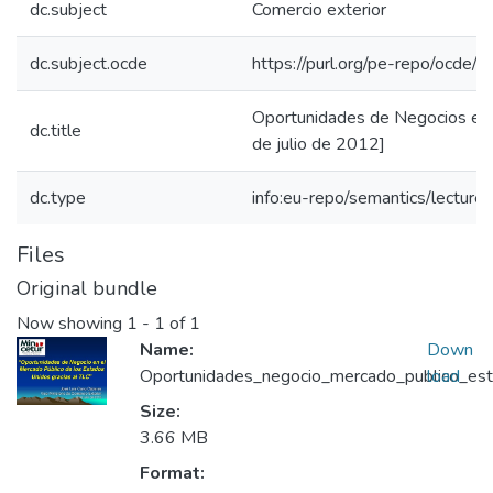
dc.subject
Comercio exterior
dc.subject.ocde
https://purl.org/pe-repo/ocde/
Oportunidades de Negocios en 
dc.title
de julio de 2012]
dc.type
info:eu-repo/semantics/lecture
Files
Original bundle
Now showing
1 - 1 of 1
Name:
Down
Oportunidades_negocio_mercado_publico_est
load
Size:
3.66 MB
Format: