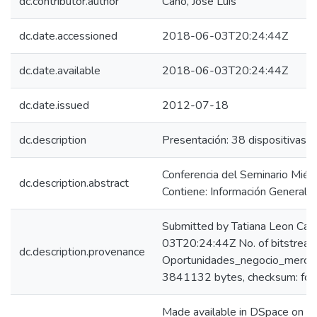
dc.contributor.author
Cano, José Luis
dc.date.accessioned
2018-06-03T20:24:44Z
dc.date.available
2018-06-03T20:24:44Z
dc.date.issued
2012-07-18
dc.description
Presentación: 38 dispositivas.
Conferencia del Seminario Mié
dc.description.abstract
Contiene: Información General s
Submitted by Tatiana Leon Ca
03T20:24:44Z No. of bitstream
dc.description.provenance
Oportunidades_negocio_mercad
3841132 bytes, checksum: 
Made available in DSpace on 