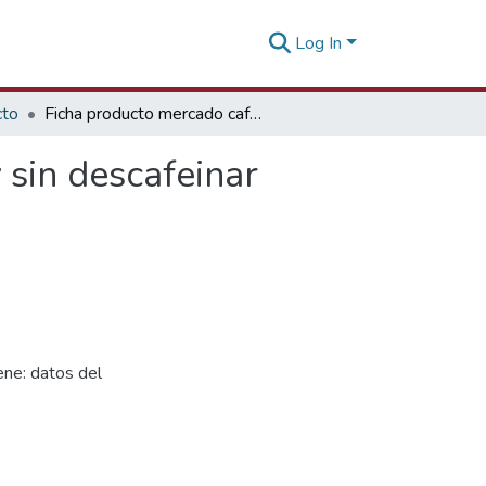
Log In
cto
Ficha producto mercado café en granos sin tostar y sin descafeinar México
 sin descafeinar
ne: datos del