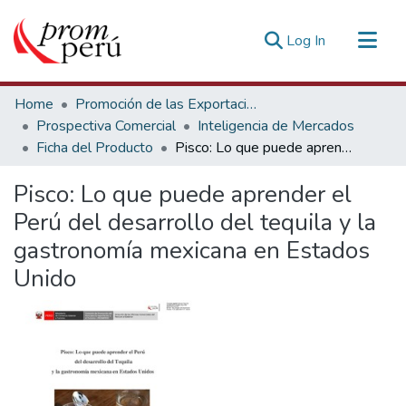
(current)
Log In
Communities & Collections
Home
Promoción de las Exportaciones
All of DSpace
Prospectiva Comercial
Inteligencia de Mercados
Ficha del Producto
Pisco: Lo que puede aprender el Perú del desarrollo del tequila y la gastronomía mexicana en Estados Unido
Statistics
Estadísticas Externas
Pisco: Lo que puede aprender el
Perú del desarrollo del tequila y la
gastronomía mexicana en Estados
Unido