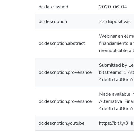
dc.date.issued
2020-06-04
dc.description
22 diapositivas
Webinar en el ma
dc.description.abstract
financiamiento a 
reembolsable a 
Submitted by Le
dc.description.provenance
bitstreams: 1 A
4de8b1ad86c7d
Made available 
dc.description.provenance
Alternativa_Fin
4de8b1ad86c7df
dc.description.youtube
https://bit.ly/3H