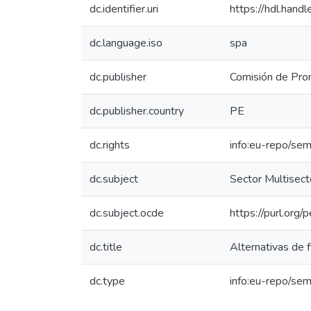
dc.identifier.uri
https://hdl.han
dc.language.iso
spa
dc.publisher
Comisión de Prom
dc.publisher.country
PE
dc.rights
info:eu-repo/se
dc.subject
Sector Multisecto
dc.subject.ocde
https://purl.org
dc.title
Alternativas de 
dc.type
info:eu-repo/sem