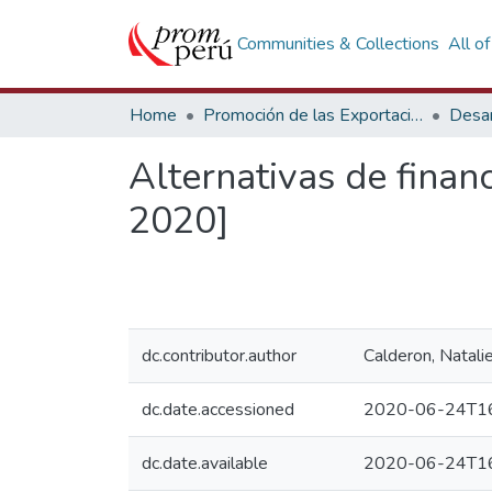
Communities & Collections
All o
Home
Promoción de las Exportaciones
Desar
Alternativas de finan
2020]
dc.contributor.author
Calderon, Natali
dc.date.accessioned
2020-06-24T16
dc.date.available
2020-06-24T16