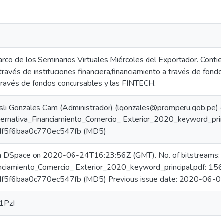
rco de los Seminarios Virtuales Miércoles del Exportador. Contie
través de instituciones financiera,financiamiento a través de fond
través de fondos concursables y las FINTECH.
sli Gonzales Cam (Administrador) (lgonzales@promperu.gob.pe
lternativa_Financiamiento_Comercio_ Exterior_2020_keyword_pri
f5f6baa0c770ec547fb (MD5)
in DSpace on 2020-06-24T16:23:56Z (GMT). No. of bitstreams:
anciamiento_Comercio_ Exterior_2020_keyword_principal.pdf: 1
5f6baa0c770ec547fb (MD5) Previous issue date: 2020-06-
r1PzI