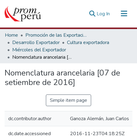
(current)
Log In
Communities & Collections
Home
Promoción de las Exportaciones
All of DSpace
Desarrollo Exportador
Cultura exportadora
Miércoles del Exportador
Statistics
Nomenclatura arancelaria [07 de setiembre de 2016]
Estadísticas Externas
Nomenclatura arancelaria [07 de
setiembre de 2016]
Simple item page
dc.contributor.author
Ganoza Alemán, Juan Carlos
dc.date.accessioned
2016-11-23T04:18:25Z