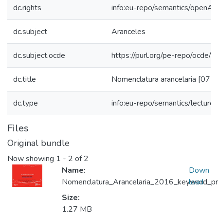
dc.rights
info:eu-repo/semantics/openAc
dc.subject
Aranceles
dc.subject.ocde
https://purl.org/pe-repo/ocde/
dc.title
Nomenclatura arancelaria [07 
dc.type
info:eu-repo/semantics/lecture
Files
Original bundle
Now showing
1 - 2 of 2
Name:
Down
Nomenclatura_Arancelaria_2016_keyword_prin
load
Size:
1.27 MB