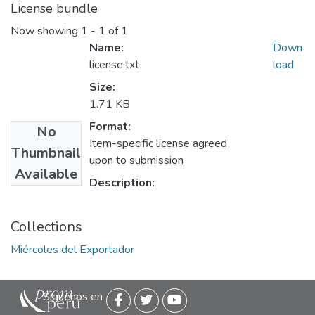
License bundle
Now showing
1 - 1 of 1
Name:
Down
license.txt
load
Size:
1.71 KB
Format:
No
Item-specific license agreed
Thumbnail
upon to submission
Available
Description:
Collections
Miércoles del Exportador
Siguenos en