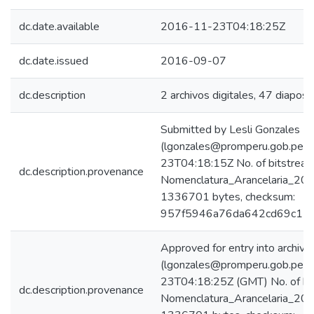
dc.date.available
2016-11-23T04:18:25Z
dc.date.issued
2016-09-07
dc.description
2 archivos digitales, 47 diaposi
Submitted by Lesli Gonzales
(lgonzales@promperu.gob.pe)
23T04:18:15Z No. of bitstream
dc.description.provenance
Nomenclatura_Arancelaria_2016
1336701 bytes, checksum:
957f5946a76da642cd69c120
Approved for entry into archive
(lgonzales@promperu.gob.pe)
23T04:18:25Z (GMT) No. of bi
dc.description.provenance
Nomenclatura_Arancelaria_2016