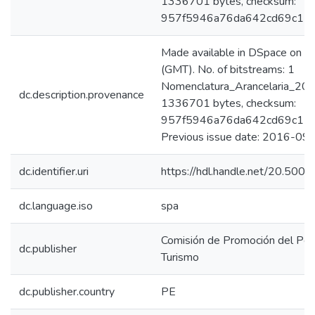
1336701 bytes, checksum:
957f5946a76da642cd69c120
Made available in DSpace on
(GMT). No. of bitstreams: 1
Nomenclatura_Arancelaria_2016
dc.description.provenance
1336701 bytes, checksum:
957f5946a76da642cd69c120
Previous issue date: 2016-09
dc.identifier.uri
https://hdl.handle.net/20.50
dc.language.iso
spa
Comisión de Promoción del Perú
dc.publisher
Turismo
dc.publisher.country
PE