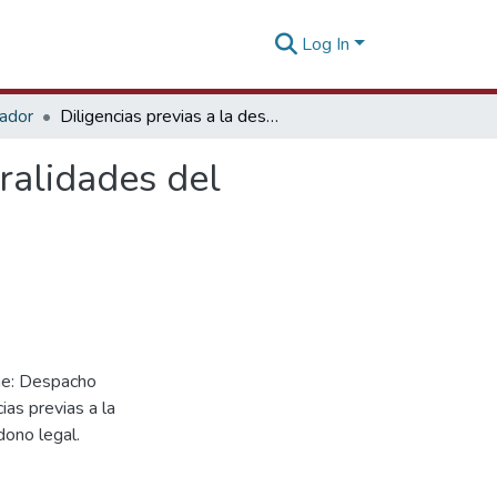
Log In
tador
Diligencias previas a la destinación aduanera, generalidades del despacho aduanero [06 de junio de 2018]
eralidades del
ne: Despacho
ias previas a la
ono legal.