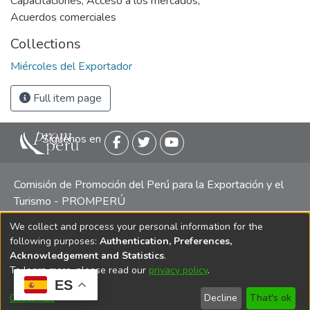
Capacitaciones
,
Acceso a los mercados
,
Acuerdos comerciales
Collections
Miércoles del Exportador
Full item page
Siguenos en
Comisión de Promoción del Perú para la Exportación y el
Turismo - PROMPERÚ
We collect and process your personal information for the
Central telefónica: (511) 616 7300 / 616 7400 Calle Uno
following purposes:
Authentication, Preferences,
Oeste 50, Edificio Mincetur, Pisos 13 y 14, San Isidro -
Acknowledgement and Statistics
.
Lima
To learn more, please read our
privacy policy
.
ES
Customize
Decline
That's ok
Copyright 2025 PROMPERÚ