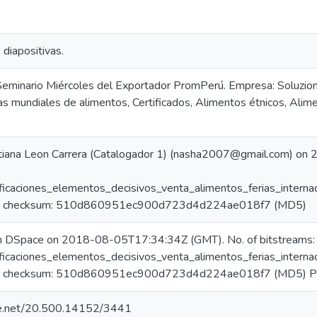
 diapositivas.
Seminario Miércoles del Exportador PromPerú. Empresa: Soluzioni 
as mundiales de alimentos, Certificados, Alimentos étnicos, Alime
tiana Leon Carrera (Catalogador 1) (nasha2007@gmail.com) o
ificaciones_elementos_decisivos_venta_alimentos_ferias_interna
, checksum: 510d860951ec900d723d4d224ae018f7 (MD5)
in DSpace on 2018-08-05T17:34:34Z (GMT). No. of bitstreams:
ificaciones_elementos_decisivos_venta_alimentos_ferias_interna
 checksum: 510d860951ec900d723d4d224ae018f7 (MD5) Pre
dle.net/20.500.14152/3441