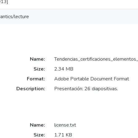
013]
antics/lecture
Name:
Tendencias_certificaciones_elementos_
Size:
2.34 MB
Format:
Adobe Portable Document Format
Description:
Presentación: 26 diapositivas.
Name:
license.txt
Size:
1.71 KB