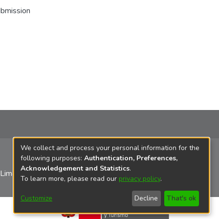
ubmission
We collect and process your personal information for the
following purposes:
Authentication, Preferences,
Acknowledgement and Statistics
.
 Lima
To learn more, please read our
privacy policy
.
Customize
Decline
That's ok