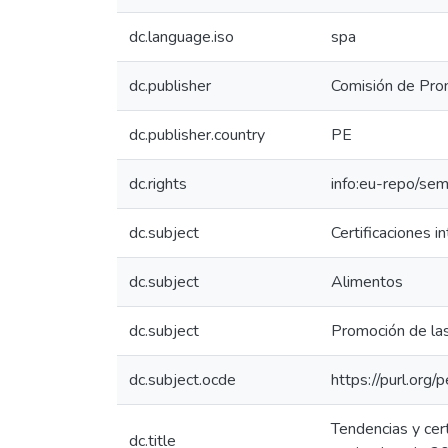
dc.language.iso
spa
dc.publisher
Comisión de Prom
dc.publisher.country
PE
dc.rights
info:eu-repo/se
dc.subject
Certificaciones i
dc.subject
Alimentos
dc.subject
Promoción de la
dc.subject.ocde
https://purl.org
Tendencias y cer
dc.title