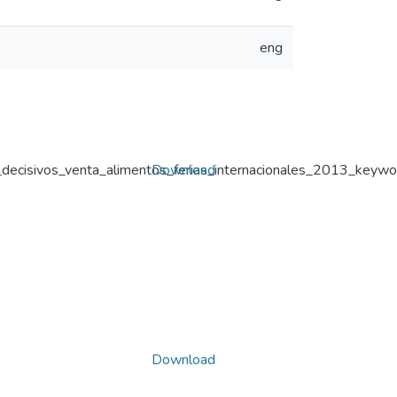
eng
decisivos_venta_alimentos_ferias_internacionales_2013_keywor
Download
Download