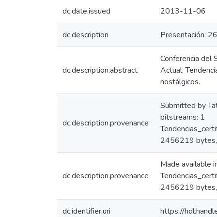
dc.date.issued
2013-11-06
dc.description
Presentación: 26
Conferencia del 
dc.description.abstract
Actual, Tendenci
nostálgicos.
Submitted by Ta
bitstreams: 1
dc.description.provenance
Tendencias_cert
2456219 bytes
Made available 
dc.description.provenance
Tendencias_cert
2456219 bytes,
dc.identifier.uri
https://hdl.han