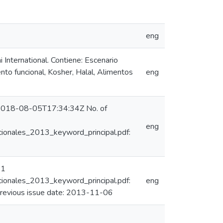
eng
International. Contiene: Escenario
nto funcional, Kosher, Halal, Alimentos
eng
n 2018-08-05T17:34:34Z No. of
eng
cionales_2013_keyword_principal.pdf:
 1
cionales_2013_keyword_principal.pdf:
eng
vious issue date: 2013-11-06