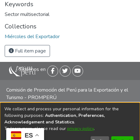
Keywords
Sector multisectorial
Collections
Miércoles del Exportador
Full item page
Siguenos en
Comisión de Promoción del Perú para la Exportación y el
Turismo - PROMPERÚ
We collect and process your personal information for the
Central telefónica: (511) 616 7300 / 616 7400 Calle Uno
following purposes:
Authentication, Preferences,
Oeste 50, Edificio Mincetur, Pisos 13 y 14, San Isidro -
Acknowledgement and Statistics
.
Lima
To learn more, please read our
privacy policy
.
ES