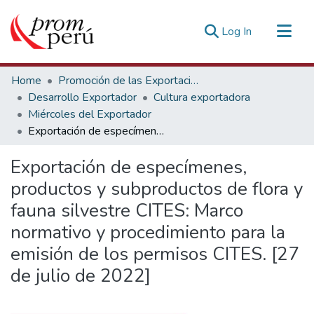
(current)
Log In
Communities & Collections
Home
Promoción de las Exportaciones
All of DSpace
Desarrollo Exportador
Cultura exportadora
Miércoles del Exportador
Statistics
Exportación de especímenes, productos y subproductos de flora y fauna silvestre CITES: Marco normativo y procedimiento para la emisión de los permisos CITES. [27 de julio de 2022]
Estadísticas Externas
Exportación de especímenes,
productos y subproductos de flora y
fauna silvestre CITES: Marco
normativo y procedimiento para la
emisión de los permisos CITES. [27
de julio de 2022]