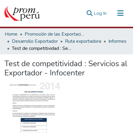
(current)
Log In
Communities & Collections
Home
Promoción de las Exportaciones
All of DSpace
Desarrollo Exportador
Ruta exportadora
Informes
Test de competitividad : Servicios al Exportador - Infocenter
Statistics
Estadísticas Externas
Test de competitividad : Servicios al
Exportador - Infocenter