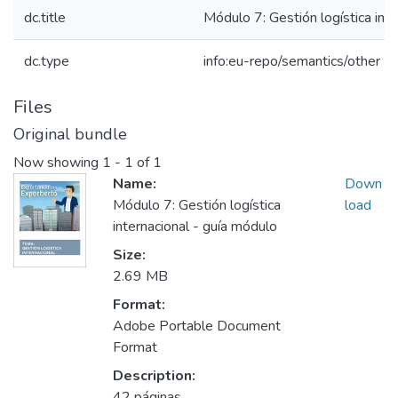
dc.title
Módulo 7: Gestión logística int
dc.type
info:eu-repo/semantics/other
Files
Original bundle
Now showing
1 - 1 of 1
Name:
Down
Módulo 7: Gestión logística
load
internacional - guía módulo
Size:
2.69 MB
Format:
Adobe Portable Document
Format
Description:
42 páginas