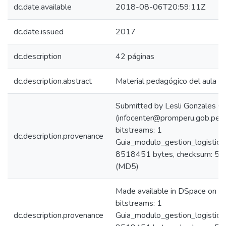
dc.date.available
2018-08-06T20:59:11Z
dc.date.issued
2017
dc.description
42 páginas
dc.description.abstract
Material pedagógico del aula vir
Submitted by Lesli Gonzales Ca
(infocenter@promperu.gob.pe)
bitstreams: 1
dc.description.provenance
Guia_modulo_gestion_logistica
8518451 bytes, checksum: 
(MD5)
Made available in DSpace on 
bitstreams: 1
dc.description.provenance
Guia_modulo_gestion_logistica