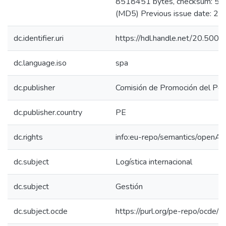
8518451 bytes, checksum: 
(MD5) Previous issue date: 20
dc.identifier.uri
https://hdl.handle.net/20.50
dc.language.iso
spa
dc.publisher
Comisión de Promoción del Perú
dc.publisher.country
PE
dc.rights
info:eu-repo/semantics/openAc
dc.subject
Logística internacional
dc.subject
Gestión
dc.subject.ocde
https://purl.org/pe-repo/ocde/