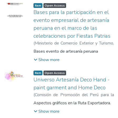
Item
Open Access
Bases para la participación en el
evento empresarial de artesanía
peruana en el marco de las
celebraciones por Fiestas Patrias
(
Ministerio de Comercio Exterior y Turismo
,
2021
)
Ministerio de Comercio Exterior y
Bases evento de artesanía peruana
Turismo
Show more
Item
Open Access
Universo Artesanía Deco Hand -
paint garment and Home Deco
(
Comisión de Promoción del Perú para la
Exportación y el Turismo
,
2019
)
Comisión
Aspectos gráficos en la Ruta Exportadora.
de Promoción del Perú para la Exportación
Show more
y el Turismo