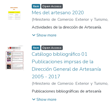
Item
Open Access
Mes del artesano 2020
(
Ministerio de Comercio Exterior y Turismo
,
2020
)
Ministerio de Comercio Exterior y
Actividades de la dirección de Artesanía.
Turismo
Show more
Item
Open Access
Catálogo bibliográfico 01
Publicaciones imprsas de la
Dirección General de Artesanía
2005 - 2017
(
Ministerio de Comercio Exterior y Turismo
,
2017
)
Ministerio de Comercio Exterior y
Publicaciones bibliográficas de artesanía
Turismo
Show more