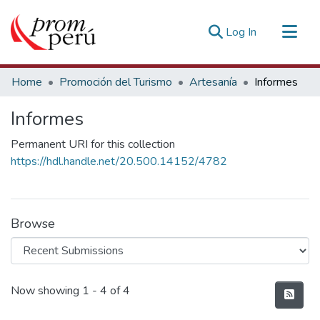
(current)
Log In
Communities & Collections
Home
Promoción del Turismo
Artesanía
Informes
All of DSpace
Informes
Statistics
Estadísticas Externas
Permanent URI for this collection
https://hdl.handle.net/20.500.14152/4782
Browse
Recent Submissions
Now showing
1 - 4 of 4