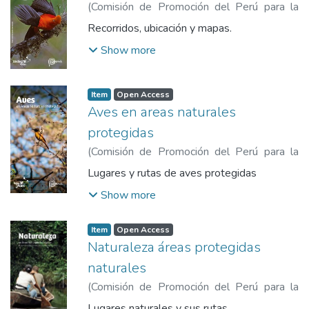
(
Comisión de Promoción del Perú para la
Exportación y el Turismo
,
2019-12
)
Recorridos, ubicación y mapas.
Comisión de Promoción del Perú para la
Show more
Exportación y el Turismo
Item
Open Access
Aves en areas naturales
protegidas
(
Comisión de Promoción del Perú para la
Exportación y el Turismo
,
2019-12
)
Lugares y rutas de aves protegidas
Comisión de Promoción del Perú para la
Show more
Exportación y el Turismo
Item
Open Access
Naturaleza áreas protegidas
naturales
(
Comisión de Promoción del Perú para la
Exportación y el Turismo
,
2019
)
Comisión
Lugares naturales y sus rutas.