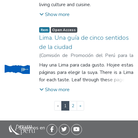
Exportación y el Turismo
living culture and cuisine.
Show more
Item
Open Access
Lima. Una guía de cinco sentidos
de la ciudad
(
Comisión de Promoción del Perú para la
Exportación y el Turismo
,
2016
)
Comisión
Hay una Lima para cada gusto. Hojee estas
de Promoción del Perú para la Exportación
páginas para elegir la suya. There is a Lima
y el Turismo
for each taste. Leaf through these pages to
choose yours.
Show more
(current)
«
1
2
»
Siguenos en