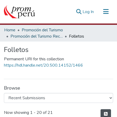
(current)
Log In
Communities & Collections
Home
Promoción del Turismo
All of DSpace
Promoción del Turismo Receptivo
Folletos
Statistics
Folletos
Estadísticas Externas
Permanent URI for this collection
https://hdl.handle.net/20.500.14152/1466
Browse
Recent Submissions
Now showing
1 - 20 of 21