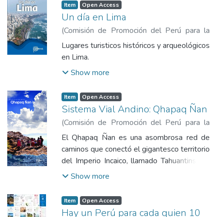
Item
Open Access
Un día en Lima
(
Comisión de Promoción del Perú para la
Exportación y el Turismo
,
2019-12
)
Lugares turisticos históricos y arqueológicos
Comisión de Promoción del Perú para la
en Lima.
Exportación y el Turismo
Show more
Item
Open Access
Sistema Vial Andino: Qhapaq Ñan
(
Comisión de Promoción del Perú para la
Exportación y el Turismo
,
2016
)
Comisión
El Qhapaq Ñan es una asombrosa red de
de Promoción del Perú para la Exportación
caminos que conectó el gigantesco territorio
y el Turismo
del Imperio Incaico, llamado Tahuantinsuyo.
Desarrolló un sistema de comunicación que
Show more
permitió a los incas dominar nuevos
territorios, asimilar culturas contemporáneas
Item
Open Access
y administrar los recursos de los diferentes
Hay un Perú para cada quien 10