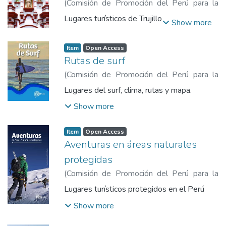
(
Comisión de Promoción del Perú para la
Exportación y el Turismo
,
2019
)
Comisión
Lugares turísticos de Trujillo
Show more
de Promoción del Perú para la Exportación
y el Turismo
Item
Open Access
Rutas de surf
(
Comisión de Promoción del Perú para la
Exportación y el Turismo
,
2019
)
Comisión
Lugares del surf, clima, rutas y mapa.
de Promoción del Perú para la Exportación
Show more
y el Turismo
Item
Open Access
Aventuras en áreas naturales
protegidas
(
Comisión de Promoción del Perú para la
Exportación y el Turismo
,
2019-12
)
Lugares turísticos protegidos en el Perú
Comisión de Promoción del Perú para la
Show more
Exportación y el Turismo