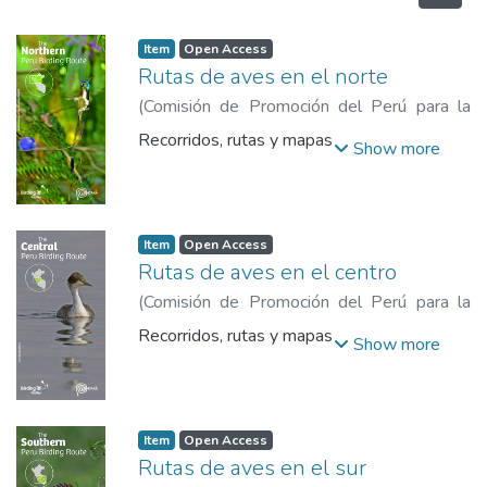
Item
Open Access
Rutas de aves en el norte
(
Comisión de Promoción del Perú para la
Exportación y el Turismo
,
2019
)
Comisión
Recorridos, rutas y mapas
Show more
de Promoción del Perú para la Exportación
y el Turismo
Item
Open Access
Rutas de aves en el centro
(
Comisión de Promoción del Perú para la
Exportación y el Turismo
,
2019
)
Comisión
Recorridos, rutas y mapas
Show more
de Promoción del Perú para la Exportación
y el Turismo
Item
Open Access
Rutas de aves en el sur