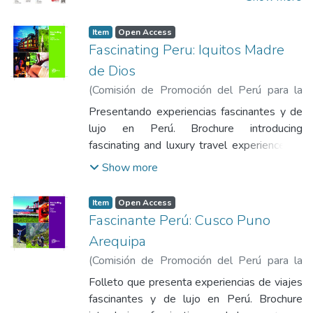
de Promoción del Perú para la Exportación
y el Turismo
Item
Open Access
Fascinating Peru: Iquitos Madre
de Dios
(
Comisión de Promoción del Perú para la
Exportación y el Turismo
,
2016-04
)
Presentando experiencias fascinantes y de
Comisión de Promoción del Perú para la
lujo en Perú. Brochure introducing
Exportación y el Turismo
fascinating and luxury travel experiences in
Peru.
Show more
Item
Open Access
Fascinante Perú: Cusco Puno
Arequipa
(
Comisión de Promoción del Perú para la
Exportación y el Turismo
,
2016-04
)
Folleto que presenta experiencias de viajes
Comisión de Promoción del Perú para la
fascinantes y de lujo en Perú. Brochure
Exportación y el Turismo