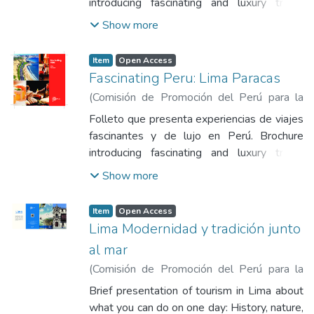
introducing fascinating and luxury travel
experiences in Peru.
Show more
Item
Open Access
Fascinating Peru: Lima Paracas
(
Comisión de Promoción del Perú para la
Exportación y el Turismo
,
2016-04
)
Folleto que presenta experiencias de viajes
Comisión de Promoción del Perú para la
fascinantes y de lujo en Perú. Brochure
Exportación y el Turismo
introducing fascinating and luxury travel
experiences in Peru.
Show more
Item
Open Access
Lima Modernidad y tradición junto
al mar
(
Comisión de Promoción del Perú para la
Exportación y el Turismo
,
2016-07
)
Brief presentation of tourism in Lima about
Comisión de Promoción del Perú para la
what you can do on one day: History, nature,