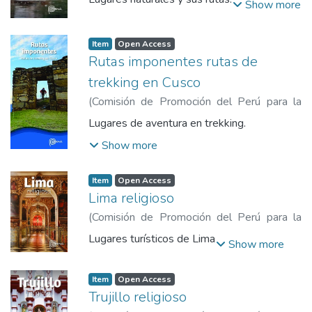
Show more
de Promoción del Perú para la Exportación
y el Turismo
Item
Open Access
Rutas imponentes rutas de
trekking en Cusco
(
Comisión de Promoción del Perú para la
Exportación y el Turismo
,
2019
)
Comisión
Lugares de aventura en trekking.
de Promoción del Perú para la Exportación
Show more
y el Turismo
Item
Open Access
Lima religioso
(
Comisión de Promoción del Perú para la
Exportación y el Turismo
,
2019
)
Comisión
Lugares turísticos de Lima
Show more
de Promoción del Perú para la Exportación
y el Turismo
Item
Open Access
Trujillo religioso