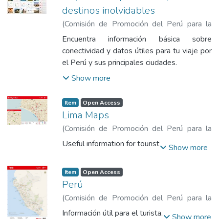
ecosistemas. Su rescate y puesta en valor
destinos inolvidables
es un agente unif icador cultural para la
(
Comisión de Promoción del Perú para la
región. Disponible en : español e inglés
Exportación y el Turismo
,
2019
)
Comisión
Encuentra información básica sobre
de Promoción del Perú para la Exportación
conectividad y datos útiles para tu viaje por
y el Turismo
el Perú y sus principales ciudades.
Show more
Item
Open Access
Lima Maps
(
Comisión de Promoción del Perú para la
Exportación y el Turismo
,
2016
)
Comisión
Useful information for tourist
Show more
de Promoción del Perú para la Exportación
y el Turismo
Item
Open Access
Perú
(
Comisión de Promoción del Perú para la
Exportación y el Turismo
,
2016
)
Comisión
Información útil para el turista.
Show more