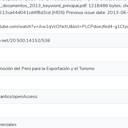
o_documentos_2013_keyword_principal.pdf: 1218486 bytes, ch
13ca44d041cd4f8d3cd (MD5) Previous issue date: 2013-06
outube.com/watch?v=Aw1qVcONctU&list=PLCPdoezfed4-g1Ct
dle.net/20.500.14152/536
oción del Perú para la Exportación y el Turismo
mantics/openAccess
erciales