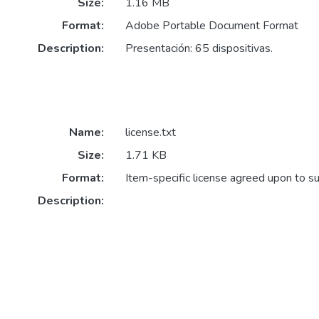
Size:
1.16 MB
Format:
Adobe Portable Document Format
Description:
Presentación: 65 dispositivas.
Name:
license.txt
Size:
1.71 KB
Format:
Item-specific license agreed upon to s
Description: