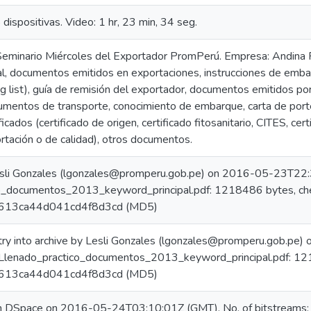
dispositivas. Video: 1 hr, 23 min, 34 seg.
Seminario Miércoles del Exportador PromPerú. Empresa: Andina F
nal, documentos emitidos en exportaciones, instrucciones de embar
 list), guía de remisión del exportador, documentos emitidos po
umentos de transporte, conocimiento de embarque, carta de porte 
icados (certificado de origen, certificado fitosanitario, CITES, cert
ortación o de calidad), otros documentos.
sli Gonzales (lgonzales@promperu.gob.pe) on 2016-05-23T22:3
o_documentos_2013_keyword_principal.pdf: 1218486 bytes, ch
613ca44d041cd4f8d3cd (MD5)
try into archive by Lesli Gonzales (lgonzales@promperu.gob.p
1 Llenado_practico_documentos_2013_keyword_principal.pdf: 1
613ca44d041cd4f8d3cd (MD5)
in DSpace on 2016-05-24T03:10:01Z (GMT). No. of bitstreams: