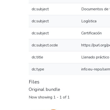
dc.subject
Documentos de 
dc.subject
Logística
dc.subject
Certificación
dc.subject.ocde
https://purl.org
dc.title
Llenado práctic
dc.type
info:eu-repo/sem
Files
Original bundle
Now showing
1 - 1 of 1