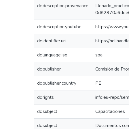
dc.description.provenance
Llenado_practic
0d82970a6dee6
dc.description.youtube
https://www.y
dc.identifier.uri
https://hdl.han
dc.language.iso
spa
dc.publisher
Comisión de Prom
dc.publisher.country
PE
dc.rights
info:eu-repo/se
dc.subject
Capacitaciones
dc.subject
Documentos com