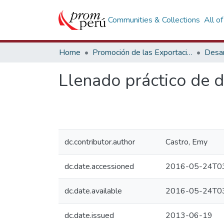
Communities & Collections
All o
Home
Promoción de las Exportaciones
Desar
Llenado práctico de 
dc.contributor.author
Castro, Emy
dc.date.accessioned
2016-05-24T03
dc.date.available
2016-05-24T03
dc.date.issued
2013-06-19