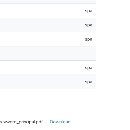
spa
spa
spa
spa
spa
yword_principal.pdf
Download