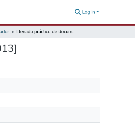
Log In
tador
Llenado práctico de documentos [19 de junio de 2013]
013]