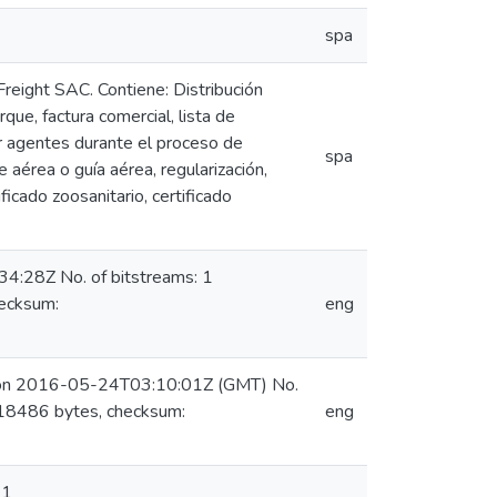
spa
reight SAC. Contiene: Distribución
que, factura comercial, lista de
r agentes durante el proceso de
spa
aérea o guía aérea, regularización,
ificado zoosanitario, certificado
4:28Z No. of bitstreams: 1
ecksum:
eng
e) on 2016-05-24T03:10:01Z (GMT) No.
218486 bytes, checksum:
eng
 1