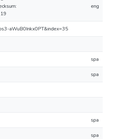
ecksum:
eng
-19
yos3-aWuB0Inkx0PT&index=35
spa
spa
spa
spa