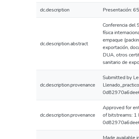
dc.description
Presentación: 65 
Conferencia del 
física internacio
empaque (packing
dc.description.abstract
exportación, doc
DUA, otros certif
sanitario de exp
Submitted by Le
dc.description.provenance
Llenado_practic
0d82970a6dee
Approved for en
dc.description.provenance
of bitstreams: 
0d82970a6dee
Made available 