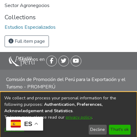
Sector Agronegocios
Collections
Estudios Especializados
Full item page
Siguenos en
Comisión de Promoción del Perú para la Exportación y el
Turismo - PROMPERÚ
We collect and process your personal information for the
Central telefónica: (511) 616 7300 / 616 7400 Calle Uno
following purposes:
Authentication, Preferences,
Oeste 50, Edificio Mincetur, Pisos 13 y 14, San Isidro -
Acknowledgement and Statistics
.
Lima
To learn more, please read our
privacy policy
.
ES
Customize
Decline
That's ok
Copyright 2025 PROMPERÚ