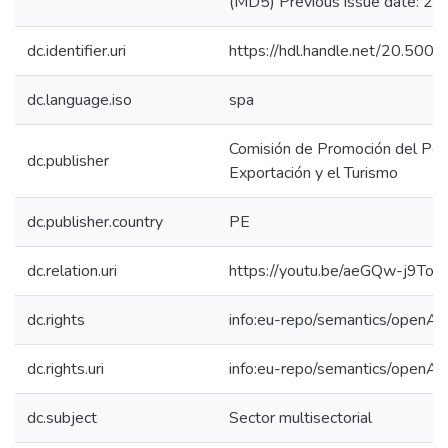
(MD5) Previous issue date: 2
dc.identifier.uri
https://hdl.handle.net/20.50
dc.language.iso
spa
Comisión de Promoción del Perú
dc.publisher
Exportación y el Turismo
dc.publisher.country
PE
dc.relation.uri
https://youtu.be/aeGQw-j9Tos
dc.rights
info:eu-repo/semantics/openAc
dc.rights.uri
info:eu-repo/semantics/openAc
dc.subject
Sector multisectorial