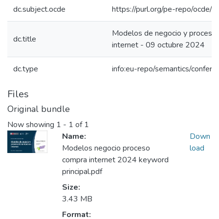
dc.subject.ocde
https://purl.org/pe-repo/ocde/
Modelos de negocio y proceso
dc.title
internet - 09 octubre 2024
dc.type
info:eu-repo/semantics/confer
Files
Original bundle
Now showing
1 - 1 of 1
Name:
Down
Modelos negocio proceso
load
compra internet 2024 keyword
principal.pdf
Size:
3.43 MB
Format: