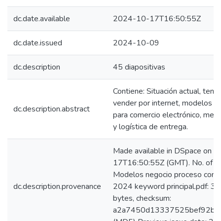
dc.date.available
2024-10-17T16:50:55Z
dc.date.issued
2024-10-09
dc.description
45 diapositivas
Contiene: Situación actual, ten
vender por internet, modelos d
dc.description.abstract
para comercio electrónico, med
y logística de entrega.
Made available in DSpace on 
17T16:50:55Z (GMT). No. of bi
Modelos negocio proceso compr
dc.description.provenance
2024 keyword principal.pdf: 
bytes, checksum:
a2a7450d13337525bef92b9