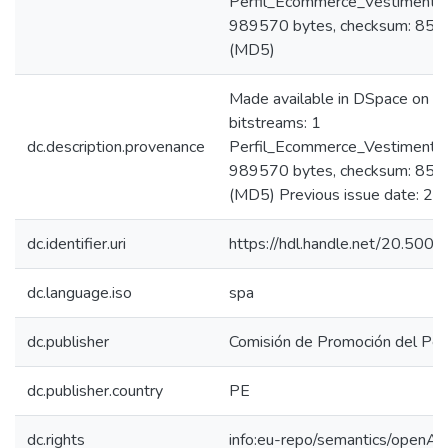
Perfil_Ecommerce_Vestimenta_
989570 bytes, checksum: 8
(MD5)
Made available in DSpace on 
bitstreams: 1
dc.description.provenance
Perfil_Ecommerce_Vestimenta_
989570 bytes, checksum: 8
(MD5) Previous issue date: 20
dc.identifier.uri
https://hdl.handle.net/20.50
dc.language.iso
spa
dc.publisher
Comisión de Promoción del Perú
dc.publisher.country
PE
dc.rights
info:eu-repo/semantics/openAc