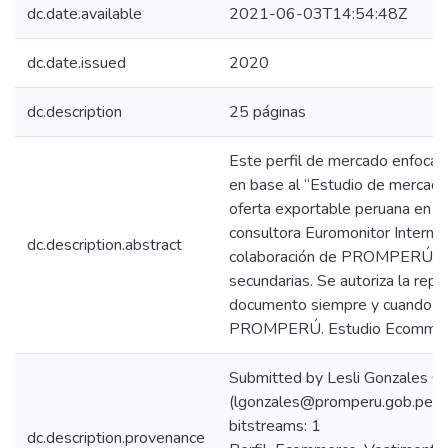
dc.date.available
2021-06-03T14:54:48Z
dc.date.issued
2020
dc.description
25 páginas
Este perfil de mercado enfocad
en base al “Estudio de mercad
oferta exportable peruana en me
consultora Euromonitor Interna
dc.description.abstract
colaboración de PROMPERÚ. En e
secundarias. Se autoriza la rep
documento siempre y cuando s
PROMPERÚ. Estudio Ecommer
Submitted by Lesli Gonzales C
(lgonzales@promperu.gob.pe)
bitstreams: 1
dc.description.provenance