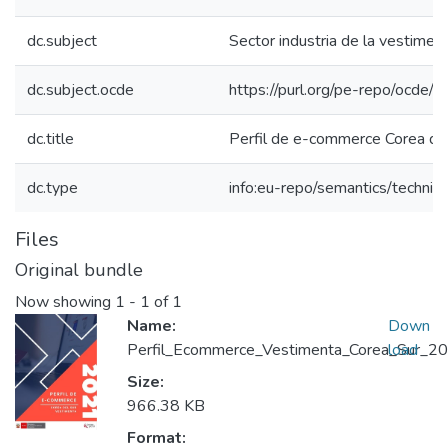
dc.subject
Sector industria de la vestimen
dc.subject.ocde
https://purl.org/pe-repo/ocde/
dc.title
Perfil de e-commerce Corea de
dc.type
info:eu-repo/semantics/techni
Files
Original bundle
Now showing
1 - 1 of 1
Name:
Down
Perfil_Ecommerce_Vestimenta_Corea_Sur_202
load
Size:
966.38 KB
Format: