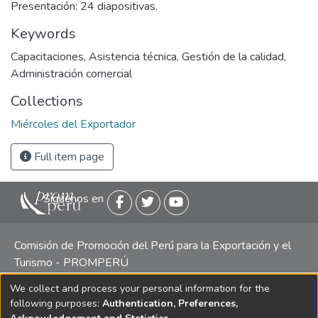
Presentación: 24 diapositivas.
Keywords
Capacitaciones
,
Asistencia técnica
,
Gestión de la calidad
,
Administración comercial
Collections
Miércoles del Exportador
Full item page
Siguenos en
Comisión de Promoción del Perú para la Exportación y el
Turismo - PROMPERÚ
We collect and process your personal information for the
Central telefónica: (511) 616 7300 / 616 7400 Calle Uno
following purposes:
Authentication, Preferences,
Oeste 50, Edificio Mincetur, Pisos 13 y 14, San Isidro -