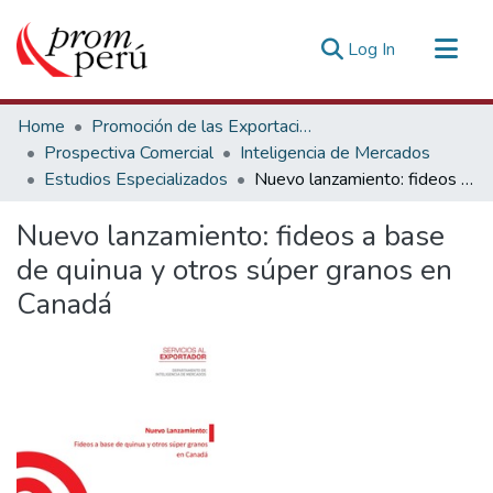
(current)
Log In
Communities & Collections
Home
Promoción de las Exportaciones
All of DSpace
Prospectiva Comercial
Inteligencia de Mercados
Estudios Especializados
Nuevo lanzamiento: fideos a base de quinua y otros súper granos en Canadá
Statistics
Estadísticas Externas
Nuevo lanzamiento: fideos a base
de quinua y otros súper granos en
Canadá