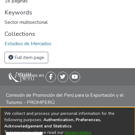
16 páginas
Keywords
Sector multisectorial
Collections
Estudios de Mercados
Full item page
Siguenos en
Comisión de Promoción del Perú para la Exportación y el
Turismo - PROMPERÚ
We collect and process your personal information for the
Central telefónica: (511) 616 7300 / 616 7400 Calle Uno
following purposes:
Authentication, Preferences,
Oeste 50, Edificio Mincetur, Pisos 13 y 14, San Isidro -
Acknowledgement and Statistics
.
Lima
To learn more, please read our
privacy policy
.