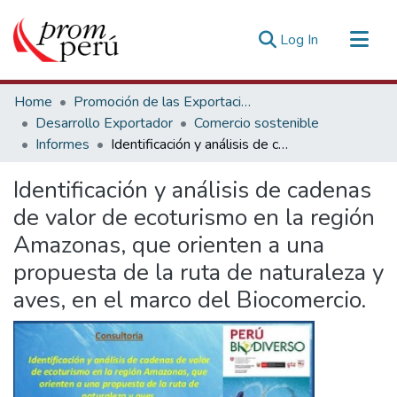
(current)
Log In
Communities & Collections
Home
Promoción de las Exportaciones
All of DSpace
Desarrollo Exportador
Comercio sostenible
Informes
Identificación y análisis de cadenas de valor de ecoturismo en la región Amazonas, que orienten a una propuesta de la ruta de naturaleza y aves, en el marco del Biocomercio.
Statistics
Estadísticas Externas
Identificación y análisis de cadenas
de valor de ecoturismo en la región
Amazonas, que orienten a una
propuesta de la ruta de naturaleza y
aves, en el marco del Biocomercio.