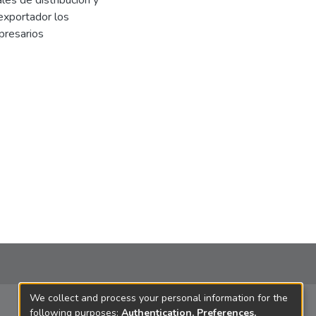
les de distribución y
 exportador los
presarios
We collect and process your personal information for the
following purposes:
Authentication, Preferences,