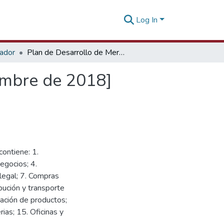
Log In
tador
Plan de Desarrollo de Mercado Brasil [21 de noviembre de 2018]
embre de 2018]
ontiene: 1.
egocios; 4.
legal; 7. Compras
ibución y transporte
zación de productos;
ias; 15. Oficinas y