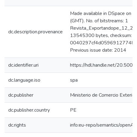
Made available in DSpace on
(GMT). No. of bitstreams: 1
Revista_Exportandope_12_2014
dc.description.provenance
13545300 bytes, checksum:
0040297cf4d05969127748b
Previous issue date: 2014
dc.identifier.uri
https://hdl.handle.net/20.500
dc.language.iso
spa
dc.publisher
Ministerio de Comercio Exteri
dc.publisher.country
PE
dc.rights
info:eu-repo/semantics/openAc