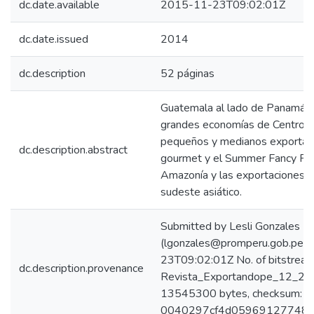
dc.date.available
2015-11-23T09:02:01Z
dc.date.issued
2014
dc.description
52 páginas
Guatemala al lado de Panamá y 
grandes economías de Centro am
pequeños y medianos exportad
dc.description.abstract
gourmet y el Summer Fancy Food
Amazonía y las exportaciones d
sudeste asiático.
Submitted by Lesli Gonzales
(lgonzales@promperu.gob.pe)
23T09:02:01Z No. of bitstream
dc.description.provenance
Revista_Exportandope_12_2014
13545300 bytes, checksum:
0040297cf4d05969127748b