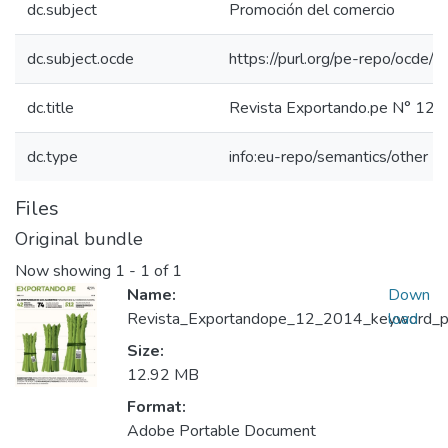
dc.subject
Promoción del comercio
dc.subject.ocde
https://purl.org/pe-repo/ocde/
dc.title
Revista Exportando.pe N° 12
dc.type
info:eu-repo/semantics/other
Files
Original bundle
Now showing
1 - 1 of 1
Name:
Down
Revista_Exportandope_12_2014_keyword_pri
load
Size:
12.92 MB
Format:
Adobe Portable Document