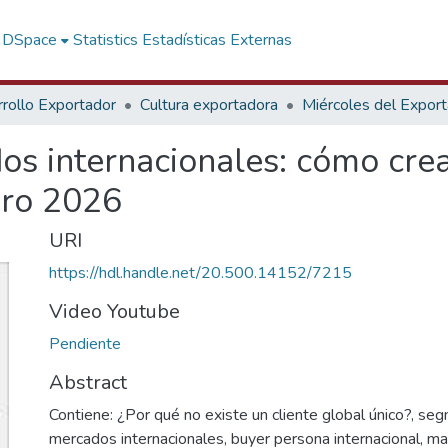
f DSpace
Statistics
Estadísticas Externas
rollo Exportador
Cultura exportadora
Miércoles del Expor
s internacionales: cómo cre
ero 2026
URI
https://hdl.handle.net/20.500.14152/7215
Video Youtube
Pendiente
Abstract
Contiene: ¿Por qué no existe un cliente global único?, se
mercados internacionales, buyer persona internacional, m