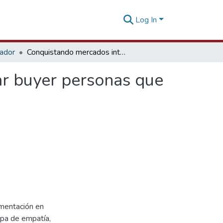
Log In
tador
Conquistando mercados internacionales: cómo crear buyer personas que sí conectan - 18 febrero 2026
ar buyer personas que
gmentación en
apa de empatía,