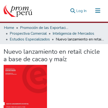
(current)
Log In
Communities & Collections
Home
Promoción de las Exportaciones
All of DSpace
Prospectiva Comercial
Inteligencia de Mercados
Estudios Especializados
Nuevo lanzamiento en retail chicle a base de cacao y maíz
Statistics
Estadísticas Externas
Nuevo lanzamiento en retail chicle
a base de cacao y maíz