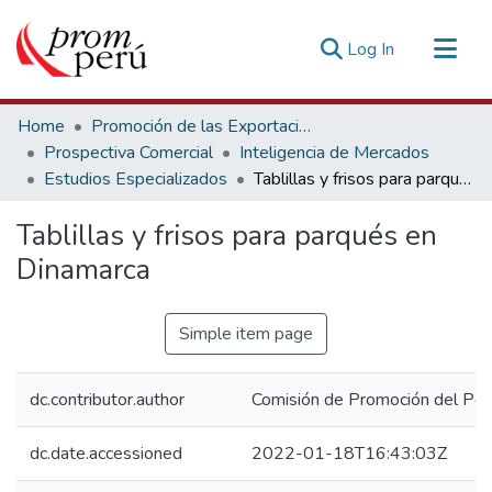
(current)
Log In
Communities & Collections
Home
Promoción de las Exportaciones
All of DSpace
Prospectiva Comercial
Inteligencia de Mercados
Estudios Especializados
Tablillas y frisos para parqués en Dinamarca
Statistics
Estadísticas Externas
Tablillas y frisos para parqués en
Dinamarca
Simple item page
dc.contributor.author
Comisión de Promoción del Perú
dc.date.accessioned
2022-01-18T16:43:03Z