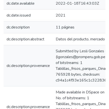
dc.date.available
2022-01-18T16:43:03Z
dc.date.issued
2021
dc.description
11 páginas
dc.description.abstract
Datos del producto, mercado y 
Submitted by Lesli Gonzales C
(lgonzales@promperu.gob.pe)
of bitstreams: 1
dc.description.provenance
Tablillas_frisos_parques_Dina
765928 bytes, checksum:
c94a1c4f93e165c1c322836e
Made available in DSpace on
No. of bitstreams: 1
Tablillas_frisos_parques_Dina
dc.description.provenance