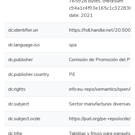
765928 bytes, checksum:
c94a1c4f93e165c1c322836ee
date: 2021
dc.identifier.uri
https://hdl.handle.net/20.50
dc.language.iso
spa
dc.publisher
Comisión de Promoción del Perú
dc.publisher.country
PE
dc.rights
info:eu-repo/semantics/openAc
dc.subject
Sector manufacturas diversas
dc.subject.ocde
https://purl.org/pe-repo/ocde/
dc.title
Tablillas y frisos para parqués 