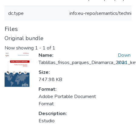
dc.type
info:eu-repo/semantics/techni
Files
Original bundle
Now showing
1 - 1 of 1
Name:
Down
Tablillas_frisos_parques_Dinamarca_2021_key
load
Size:
747.98 KB
Format:
Adobe Portable Document
Format
Description:
Estudio