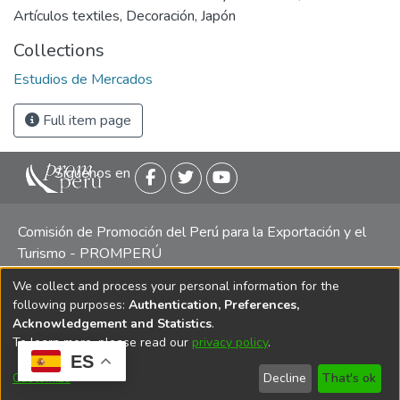
Artículos textiles
,
Decoración
,
Japón
Collections
Estudios de Mercados
Full item page
Siguenos en
Comisión de Promoción del Perú para la Exportación y el
Turismo - PROMPERÚ
We collect and process your personal information for the
Central telefónica: (511) 616 7300 / 616 7400 Calle Uno
following purposes:
Authentication, Preferences,
Oeste 50, Edificio Mincetur, Pisos 13 y 14, San Isidro -
Acknowledgement and Statistics
.
Lima
To learn more, please read our
privacy policy
.
ES
Customize
Decline
That's ok
Copyright 2025 PROMPERÚ