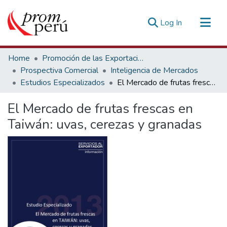
(current)
Log In
Communities & Collections
Home
Promoción de las Exportaciones
All of DSpace
Prospectiva Comercial
Inteligencia de Mercados
Estudios Especializados
El Mercado de frutas frescas en Taiwán: uvas, cerezas y granadas
Statistics
Estadísticas Externas
El Mercado de frutas frescas en
Taiwán: uvas, cerezas y granadas