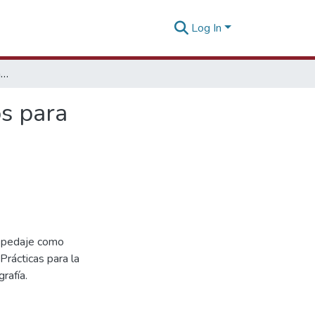
Log In
Manual de Buenas Prácticas de Gestión de Servicios para Establecimientos de Hospedaje
os para
ospedaje como
Prácticas para la
rafía.