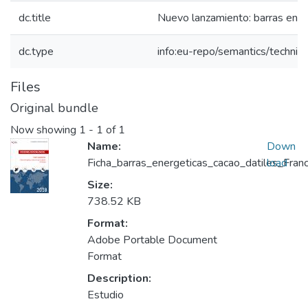
dc.title
Nuevo lanzamiento: barras energ
dc.type
info:eu-repo/semantics/techni
Files
Original bundle
Now showing
1 - 1 of 1
Name:
Down
Ficha_barras_energeticas_cacao_datiles_Fran
load
Size:
738.52 KB
Format:
Adobe Portable Document
Format
Description:
Estudio