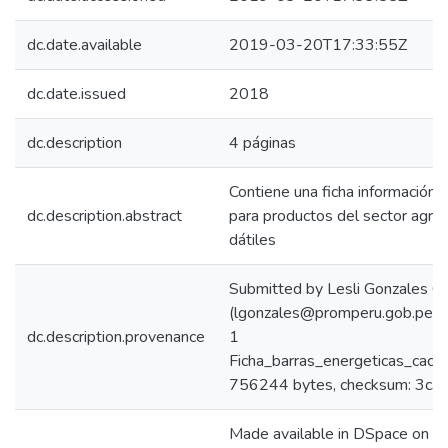
dc.date.available
2019-03-20T17:33:55Z
dc.date.issued
2018
dc.description
4 páginas
Contiene una ficha información 
dc.description.abstract
para productos del sector agrop
dátiles
Submitted by Lesli Gonzales C
(lgonzales@promperu.gob.pe) 
dc.description.provenance
1
Ficha_barras_energeticas_caca
756244 bytes, checksum: 3
Made available in DSpace on 