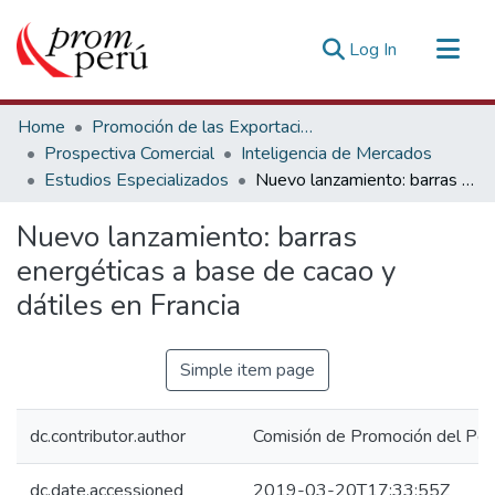
(current)
Log In
Communities & Collections
Home
Promoción de las Exportaciones
All of DSpace
Prospectiva Comercial
Inteligencia de Mercados
Estudios Especializados
Nuevo lanzamiento: barras energéticas a base de cacao y dátiles en Francia
Statistics
Estadísticas Externas
Nuevo lanzamiento: barras
energéticas a base de cacao y
dátiles en Francia
Simple item page
dc.contributor.author
Comisión de Promoción del Perú
dc.date.accessioned
2019-03-20T17:33:55Z