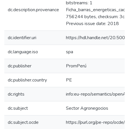
bitstreams: 1
dc.description.provenance
Ficha_barras_energeticas_caca
756244 bytes, checksum: 3
Previous issue date: 2018
dc.identifier.uri
https://hdl.handle.net/20.50
dc.language.iso
spa
dc.publisher
PromPerú
dc.publisher.country
PE
dc.rights
info:eu-repo/semantics/openAc
dc.subject
Sector Agronegocios
dc.subject.ocde
https://purl.org/pe-repo/ocde/