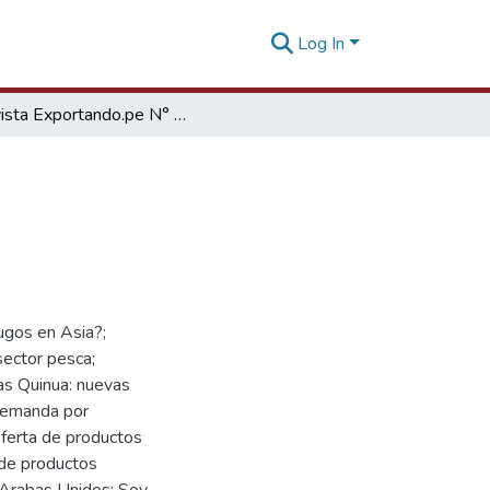
Log In
Revista Exportando.pe N° 07
ugos en Asia?;
sector pesca;
as Quinua: nuevas
 demanda por
Oferta de productos
 de productos