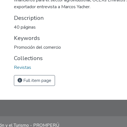
financieros para el sector agroindustrial; OCEXs Emirato
exportador entrevista a Marcos Yacher.
Description
40 páginas
Keywords
Promoción del comercio
Collections
Revistas
Full item page
ción y el Turismo - PROMPERÚ