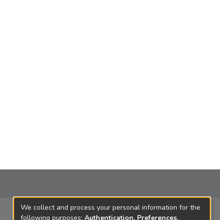
We collect and process your personal information for the
following purposes:
Authentication, Preferences,