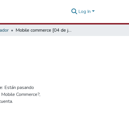
Log In
tador
Mobile commerce [04 de julio de 2018]
ne: Están pasando
s Mobile Commerce?,
cuenta.